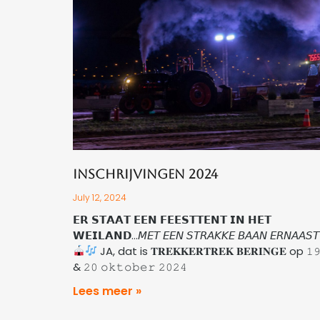
Inschrijvingen 2024
July 12, 2024
𝗘𝗥 𝗦𝗧𝗔𝗔𝗧 𝗘𝗘𝗡 𝗙𝗘𝗘𝗦𝗧𝗧𝗘𝗡𝗧 𝗜𝗡 𝗛𝗘𝗧
𝗪𝗘𝗜𝗟𝗔𝗡𝗗…𝘔𝘌𝘛 𝘌𝘌𝘕 𝘚𝘛𝘙𝘈𝘒𝘒𝘌 𝘉𝘈𝘈𝘕 𝘌𝘙𝘕𝘈𝘈𝘚𝘛
JA, dat is 𝐓𝐑𝐄𝐊𝐊𝐄𝐑𝐓𝐑𝐄𝐊 𝐁𝐄𝐑𝐈𝐍𝐆𝐄 op 𝟷
& 𝟸𝟶 𝚘𝚔𝚝𝚘𝚋𝚎𝚛 𝟸𝟶𝟸𝟺
Lees meer »