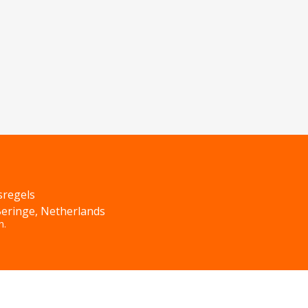
sregels
Beringe, Netherlands
n.