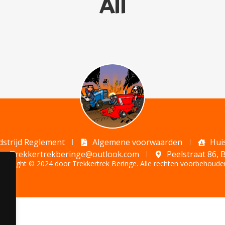
All
strijd Reglement
Algemene voorwaarden
Hui
Trekkertrekberinge@outlook.com
Peelstraat 86, 
opyright © 2024 door Trekkertrek Beringe. Alle rechten voorbehoude